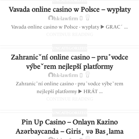
Vavada online casino w Polsce – wypłaty
0
hk-lawfirm
Vavada online casino w Polsce - wypłaty ▶️ GRAĆ ...
CONTINUE READING
UNCATEGORIZED
Zahraniční online casino – průvodce
výběrem nejlepší platformy
0
hk-lawfirm
Zahraniční online casino - průvodce výběrem
nejlepší platformy ▶️ HRÁT ...
CONTINUE READING
UNCATEGORIZED
Pin Up Casino – Onlayn Kazino
Azərbaycanda – Giriş və Başlama
0