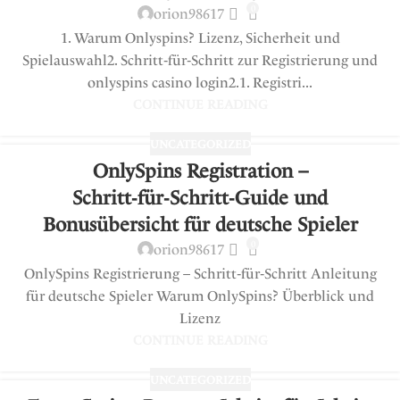
0
orion98617
1. Warum Onlyspins? Lizenz, Sicherheit und
Spielauswahl2. Schritt‑für‑Schritt zur Registrierung und
onlyspins casino login2.1. Registri...
CONTINUE READING
UNCATEGORIZED
OnlySpins Registration –
Schritt‑für‑Schritt‑Guide und
Bonusübersicht für deutsche Spieler
0
orion98617
OnlySpins Registrierung – Schritt‑für‑Schritt Anleitung
für deutsche Spieler Warum OnlySpins? Überblick und
Lizenz
CONTINUE READING
UNCATEGORIZED