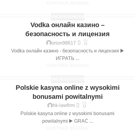
CONTINUE READING
UNCATEGORIZED
Vodka онлайн казино –
безопасность и лицензия
0
orion98617
Vodka онлайн казино - безопасность и лицензия ▶️
ИГРАТЬ ...
CONTINUE READING
UNCATEGORIZED
Polskie kasyna online z wysokimi
bonusami powitalnymi
0
hk-lawfirm
Polskie kasyna online z wysokimi bonusami
powitalnymi ▶️ GRAĆ ...
CONTINUE READING