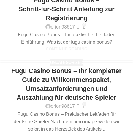
Fugu Casino Bonus –
Schritt‑für‑Schritt Anleitung zur
Registrierung
0
orion98617
Fugu Casino Bonus – Ihr praktischer Leitfaden
Einführung: Was ist der fugu casino bonus?
CONTINUE READING
UNCATEGORIZED
Fugu Casino Bonus – Ihr kompletter
Guide zu Willkommenspaket,
Umsatzanforderungen und
Auszahlung für deutsche Spieler
0
orion98617
Fugu Casino Bonus – Praktischer Leitfaden für
deutsche Spieler Nach dem hero image wollen wir
sofort in das Herzstück des Artikels...