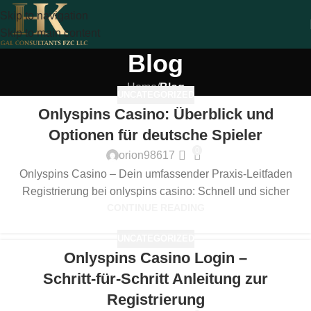
Skip to navigation
Skip to main content
Blog
Home
/
Blog
UNCATEGORIZED
Onlyspins Casino: Überblick und
Optionen für deutsche Spieler
0
orion98617
Onlyspins Casino – Dein umfassender Praxis‑Leitfaden
Registrierung bei onlyspins casino: Schnell und sicher
CONTINUE READING
UNCATEGORIZED
Onlyspins Casino Login –
Schritt‑für‑Schritt Anleitung zur
Registrierung