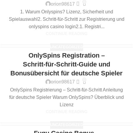
0
orion98617
1. Warum Onlyspins? Lizenz, Sicherheit und
Spielauswahl2. Schritt‑für‑Schritt zur Registrierung und
onlyspins casino login2.1. Registri...
CONTINUE READING
UNCATEGORIZED
OnlySpins Registration –
Schritt‑für‑Schritt‑Guide und
Bonusübersicht für deutsche Spieler
0
orion98617
OnlySpins Registrierung – Schritt‑für‑Schritt Anleitung
für deutsche Spieler Warum OnlySpins? Überblick und
Lizenz
CONTINUE READING
UNCATEGORIZED