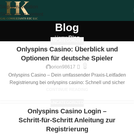
Skip to navigation
Skip to main content
Blog
Home
/
Blog
UNCATEGORIZED
Onlyspins Casino: Überblick und
Optionen für deutsche Spieler
0
orion98617
Onlyspins Casino – Dein umfassender Praxis‑Leitfaden
Registrierung bei onlyspins casino: Schnell und sicher
CONTINUE READING
UNCATEGORIZED
Onlyspins Casino Login –
Schritt‑für‑Schritt Anleitung zur
Registrierung