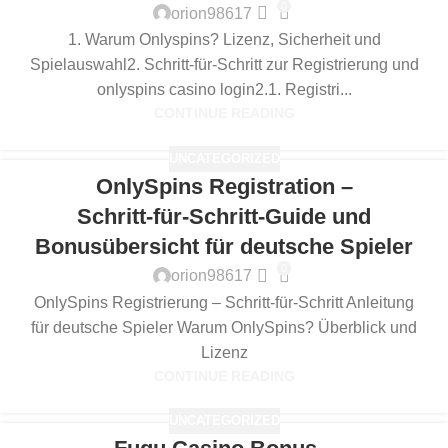
0
orion98617
1. Warum Onlyspins? Lizenz, Sicherheit und
Spielauswahl2. Schritt‑für‑Schritt zur Registrierung und
onlyspins casino login2.1. Registri...
CONTINUE READING
UNCATEGORIZED
OnlySpins Registration –
Schritt‑für‑Schritt‑Guide und
Bonusübersicht für deutsche Spieler
0
orion98617
OnlySpins Registrierung – Schritt‑für‑Schritt Anleitung
für deutsche Spieler Warum OnlySpins? Überblick und
Lizenz
CONTINUE READING
UNCATEGORIZED