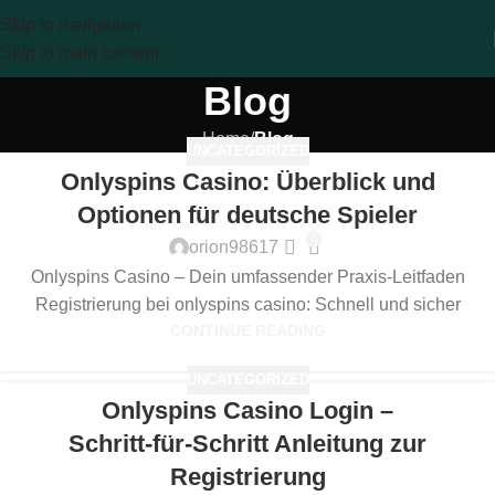
Skip to navigation
Skip to main content
Blog
Home
/
Blog
UNCATEGORIZED
Onlyspins Casino: Überblick und
Optionen für deutsche Spieler
0
orion98617
Onlyspins Casino – Dein umfassender Praxis‑Leitfaden
Registrierung bei onlyspins casino: Schnell und sicher
CONTINUE READING
UNCATEGORIZED
Onlyspins Casino Login –
Schritt‑für‑Schritt Anleitung zur
Registrierung