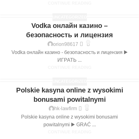
CONTINUE READING
UNCATEGORIZED
Vodka онлайн казино –
безопасность и лицензия
0
orion98617
Vodka онлайн казино - безопасность и лицензия ▶️
ИГРАТЬ ...
CONTINUE READING
UNCATEGORIZED
Polskie kasyna online z wysokimi
bonusami powitalnymi
0
hk-lawfirm
Polskie kasyna online z wysokimi bonusami
powitalnymi ▶️ GRAĆ ...
CONTINUE READING