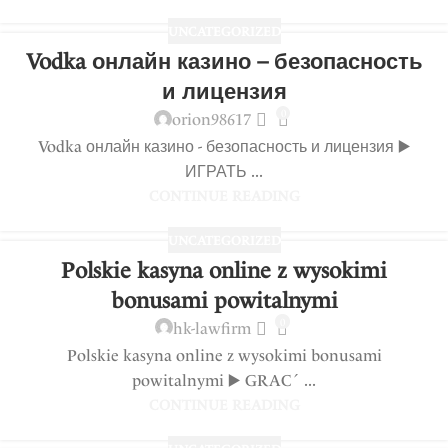
UNCATEGORIZED
Vodka онлайн казино – безопасность
и лицензия
0
orion98617
Vodka онлайн казино - безопасность и лицензия ▶️
ИГРАТЬ ...
CONTINUE READING
UNCATEGORIZED
Polskie kasyna online z wysokimi
bonusami powitalnymi
0
hk-lawfirm
Polskie kasyna online z wysokimi bonusami
powitalnymi ▶️ GRAĆ ...
CONTINUE READING
UNCATEGORIZED