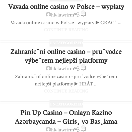
Vavada online casino w Polsce – wypłaty
0
hk-lawfirm
Vavada online casino w Polsce - wypłaty ▶️ GRAĆ ...
CONTINUE READING
UNCATEGORIZED
Zahraniční online casino – průvodce
výběrem nejlepší platformy
0
hk-lawfirm
Zahraniční online casino - průvodce výběrem
nejlepší platformy ▶️ HRÁT ...
CONTINUE READING
UNCATEGORIZED
Pin Up Casino – Onlayn Kazino
Azərbaycanda – Giriş və Başlama
0
hk-lawfirm