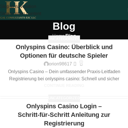
Skip to navigation
Skip to main content
Blog
Home
/
Blog
UNCATEGORIZED
Onlyspins Casino: Überblick und
Optionen für deutsche Spieler
0
orion98617
Onlyspins Casino – Dein umfassender Praxis‑Leitfaden
Registrierung bei onlyspins casino: Schnell und sicher
CONTINUE READING
UNCATEGORIZED
Onlyspins Casino Login –
Schritt‑für‑Schritt Anleitung zur
Registrierung