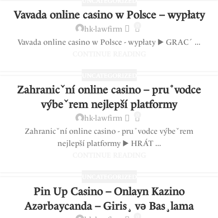
Vavada online casino w Polsce – wypłaty
0
hk-lawfirm
Vavada online casino w Polsce - wypłaty ▶️ GRAĆ ...
CONTINUE READING
UNCATEGORIZED
Zahraniční online casino – průvodce
výběrem nejlepší platformy
0
hk-lawfirm
Zahraniční online casino - průvodce výběrem
nejlepší platformy ▶️ HRÁT ...
CONTINUE READING
UNCATEGORIZED
Pin Up Casino – Onlayn Kazino
Azərbaycanda – Giriş və Başlama
0