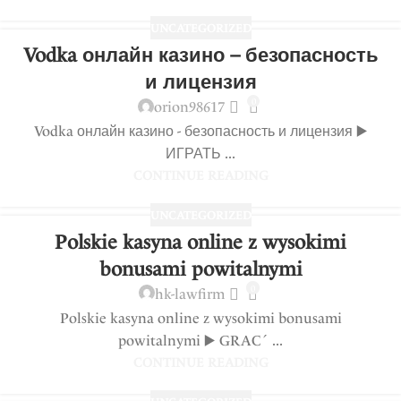
UNCATEGORIZED
Vodka онлайн казино – безопасность
и лицензия
0
orion98617
Vodka онлайн казино - безопасность и лицензия ▶️
ИГРАТЬ ...
CONTINUE READING
UNCATEGORIZED
Polskie kasyna online z wysokimi
bonusami powitalnymi
0
hk-lawfirm
Polskie kasyna online z wysokimi bonusami
powitalnymi ▶️ GRAĆ ...
CONTINUE READING
UNCATEGORIZED