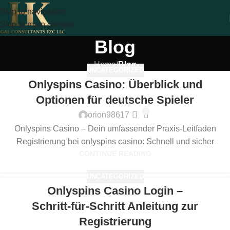
Skip to navigation
Skip to main content
Blog
Home
/
Blog
UNCATEGORIZED
Onlyspins Casino: Überblick und
Optionen für deutsche Spieler
0
orion98617
Onlyspins Casino – Dein umfassender Praxis‑Leitfaden
Registrierung bei onlyspins casino: Schnell und sicher
CONTINUE READING
UNCATEGORIZED
Onlyspins Casino Login –
Schritt‑für‑Schritt Anleitung zur
Registrierung