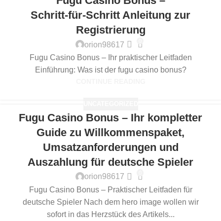
Fugu Casino Bonus –
Schritt‑für‑Schritt Anleitung zur
Registrierung
0
orion98617
Fugu Casino Bonus – Ihr praktischer Leitfaden
Einführung: Was ist der fugu casino bonus?
CONTINUE READING
UNCATEGORIZED
Fugu Casino Bonus – Ihr kompletter
Guide zu Willkommenspaket,
Umsatzanforderungen und
Auszahlung für deutsche Spieler
0
orion98617
Fugu Casino Bonus – Praktischer Leitfaden für
deutsche Spieler Nach dem hero image wollen wir
sofort in das Herzstück des Artikels...