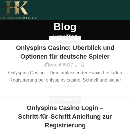
Skip to navigation
Skip to main content
Blog
Home
/
Blog
UNCATEGORIZED
Onlyspins Casino: Überblick und
Optionen für deutsche Spieler
0
orion98617
Onlyspins Casino – Dein umfassender Praxis‑Leitfaden
Registrierung bei onlyspins casino: Schnell und sicher
CONTINUE READING
UNCATEGORIZED
Onlyspins Casino Login –
Schritt‑für‑Schritt Anleitung zur
Registrierung