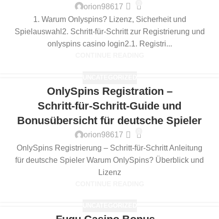
0
orion98617
1. Warum Onlyspins? Lizenz, Sicherheit und
Spielauswahl2. Schritt‑für‑Schritt zur Registrierung und
onlyspins casino login2.1. Registri...
CONTINUE READING
UNCATEGORIZED
OnlySpins Registration –
Schritt‑für‑Schritt‑Guide und
Bonusübersicht für deutsche Spieler
0
orion98617
OnlySpins Registrierung – Schritt‑für‑Schritt Anleitung
für deutsche Spieler Warum OnlySpins? Überblick und
Lizenz
CONTINUE READING
UNCATEGORIZED