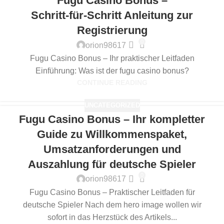
Fugu Casino Bonus –
Schritt‑für‑Schritt Anleitung zur
Registrierung
0
orion98617
Fugu Casino Bonus – Ihr praktischer Leitfaden
Einführung: Was ist der fugu casino bonus?
CONTINUE READING
UNCATEGORIZED
Fugu Casino Bonus – Ihr kompletter
Guide zu Willkommenspaket,
Umsatzanforderungen und
Auszahlung für deutsche Spieler
0
orion98617
Fugu Casino Bonus – Praktischer Leitfaden für
deutsche Spieler Nach dem hero image wollen wir
sofort in das Herzstück des Artikels...