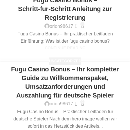
Fugu Casino Bonus –
Schritt‑für‑Schritt Anleitung zur
Registrierung
0
orion98617
Fugu Casino Bonus – Ihr praktischer Leitfaden
Einführung: Was ist der fugu casino bonus?
CONTINUE READING
UNCATEGORIZED
Fugu Casino Bonus – Ihr kompletter
Guide zu Willkommenspaket,
Umsatzanforderungen und
Auszahlung für deutsche Spieler
0
orion98617
Fugu Casino Bonus – Praktischer Leitfaden für
deutsche Spieler Nach dem hero image wollen wir
sofort in das Herzstück des Artikels...